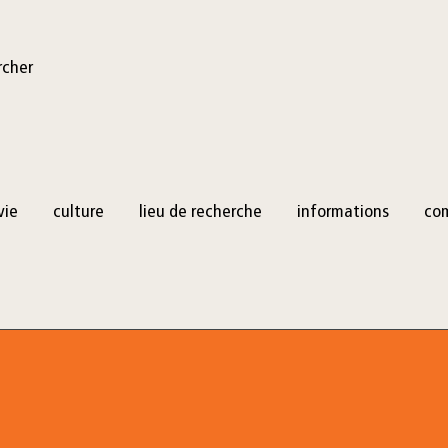
rcher
vie
culture
lieu de recherche
informations
co