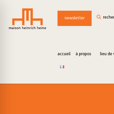
for:
Skip
to
reche
newsletter
content
accueil
à propos
lieu de 