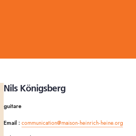
g
Nils Königsberg
guitare
Email :
communication@maison-heinrich-heine.org