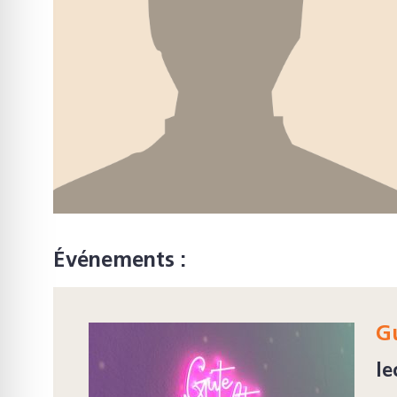
Événements :
G
le