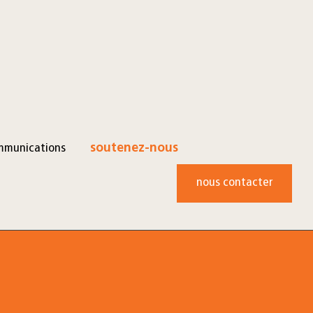
mmunications
soutenez-nous
nous contacter