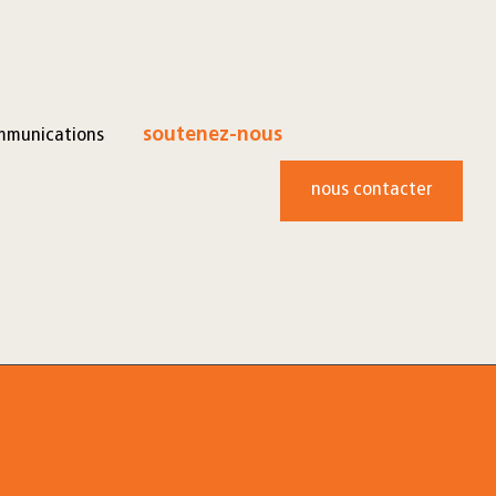
mmunications
soutenez-nous
nous contacter