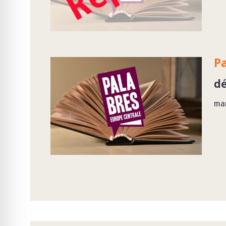
P
dé
mar