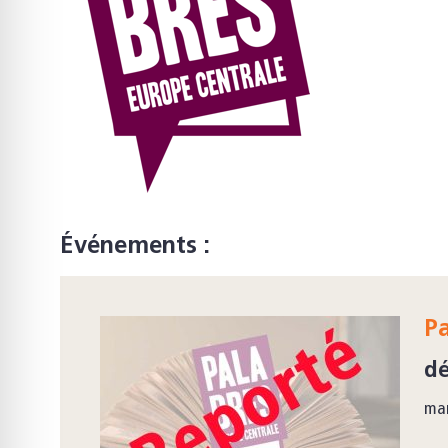
Événements :
P
dé
mar