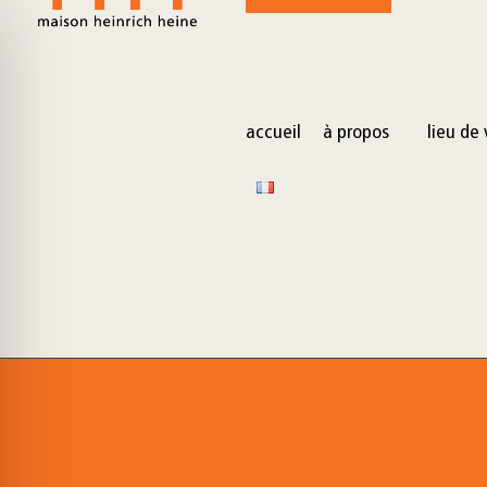
for:
Skip
to
content
accueil
à propos
lieu de 