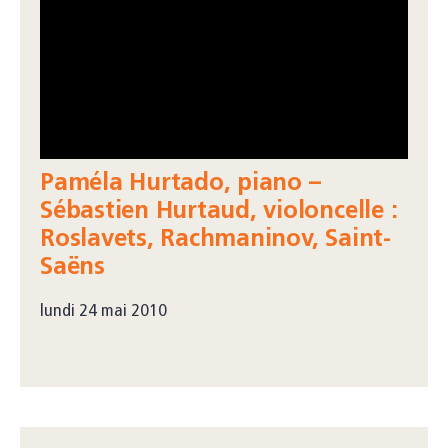
Paméla Hurtado, piano –
Sébastien Hurtaud, violoncelle :
Roslavets, Rachmaninov, Saint-
Saëns
lundi 24 mai 2010