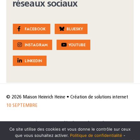
réseaux sociaux
FACEBOOK
BLUESKY
INSTAGRAM
YOUTUBE
LINKEDIN
© 2026 Maison Heinrich Heine • Création de solutions internet
10 SEPTEMBRE
Horaires et accès
Mentions légales
Politique de protection
Ce site utilise des cookies et vous donne le contrôle sur ceux
de données
Politique des cookies
que vous souhaitez activer.
Politique de confidentialité
-