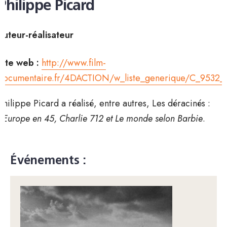
Philippe Picard
auteur-réalisateur
Site web :
http://www.film-
documentaire.fr/4DACTION/w_liste_generique/C_9532_
Philippe Picard a réalisé, entre autres, Les déracinés :
l’Europe en 45, Charlie 712 et Le monde selon Barbie
.
Événements :