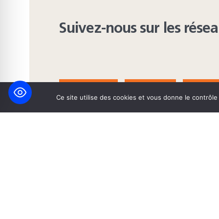
Suivez-nous sur les rése
FACEBOOK
BLUESKY
INST
Ce site utilise des cookies et vous donne le contrôl
© 2026 Maison Heinrich Heine • Création de solutions interne