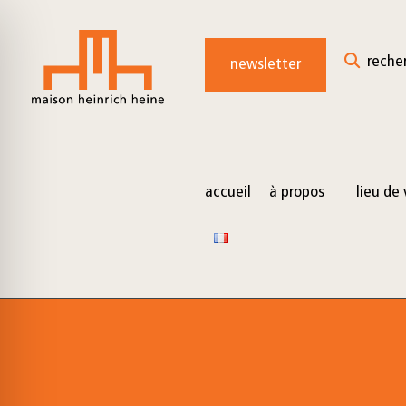
for:
Skip
to
reche
newsletter
content
accueil
à propos
lieu de 