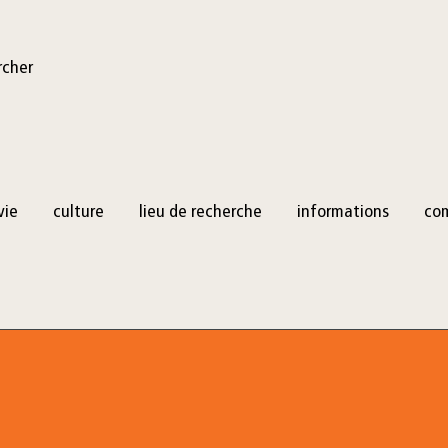
rcher
vie
culture
lieu de recherche
informations
co