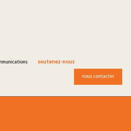
mmunications
soutenez-nous
nous contacter