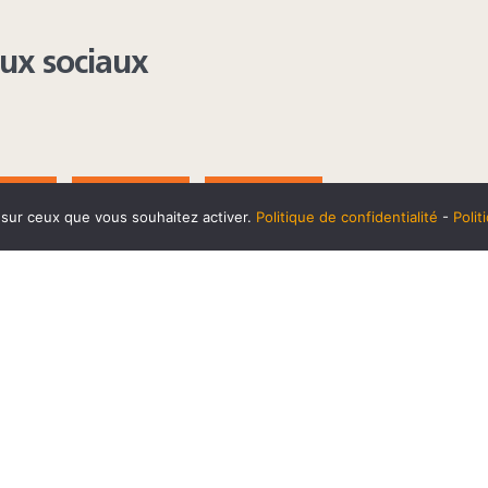
aux sociaux
AGRAM
YOUTUBE
LINKEDIN
e sur ceux que vous souhaitez activer.
Politique de confidentialité
-
Poli
t
10 SEPTEMBRE
Horaires et accès
Mentions 