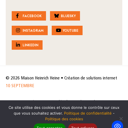
FACEBOOK
BLUESKY
INSTAGRAM
YOUTUBE
LINKEDIN
© 2026 Maison Heinrich Heine • Création de solutions internet
10 SEPTEMBRE
Horaires et accès
Mentions légales
Politique de protection
Ce site utilise des cookies et vous donne le contrôle sur ceux
de données
Politique des cookies
que vous souhaitez activer.
Politique de confidentialité
-
Politique des cookies
Tout accepter
Tout refuser