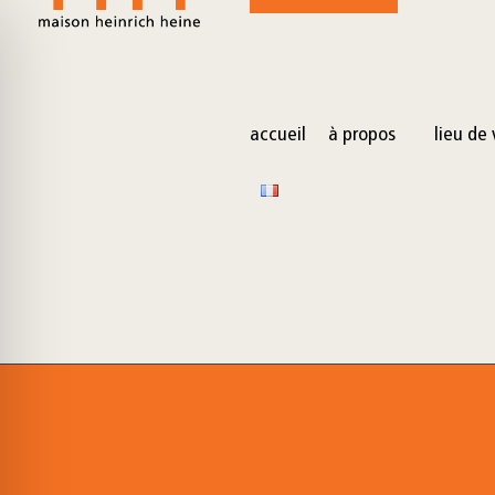
for:
Skip
to
content
accueil
à propos
lieu de 