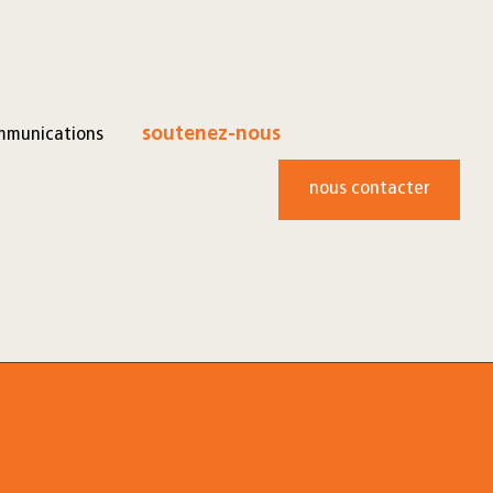
mmunications
soutenez-nous
nous contacter