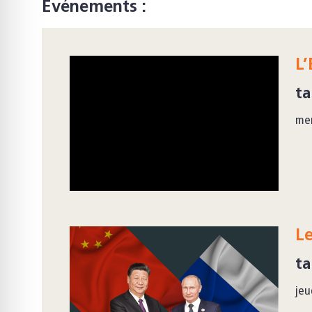
Événements :
L’
ta
mer
Le
ta
jeu