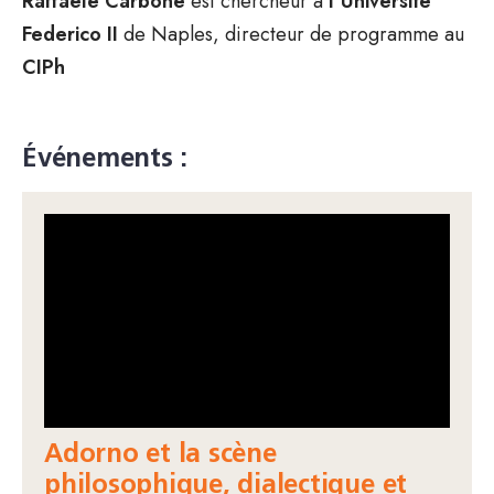
Raffaele Carbone
est chercheur à
l’Université
Federico II
de Naples, directeur de programme au
CIPh
Événements :
Adorno et la scène
philosophique, dialectique et