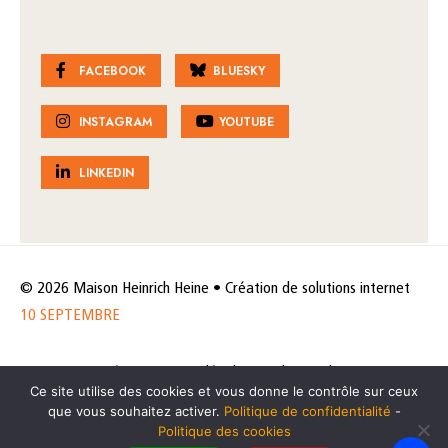
FACEBOOK
BLUESKY
INSTAGRAM
YOUTUBE
LINKEDIN
© 2026 Maison Heinrich Heine • Création de solutions internet
10 SEPTEMBRE
Horaires et accès
Mentions légales
Politique de protection
Ce site utilise des cookies et vous donne le contrôle sur ceux
de données
Politique des cookies
que vous souhaitez activer.
Politique de confidentialité
-
Politique des cookies