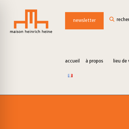
for:
Skip
to
reche
newsletter
content
accueil
à propos
lieu de 