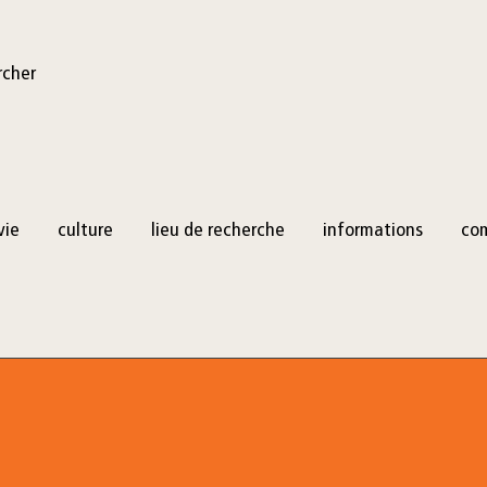
rcher
vie
culture
lieu de recherche
informations
co