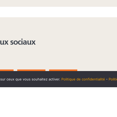
aux sociaux
AGRAM
YOUTUBE
LINKEDIN
e sur ceux que vous souhaitez activer.
Politique de confidentialité
-
Poli