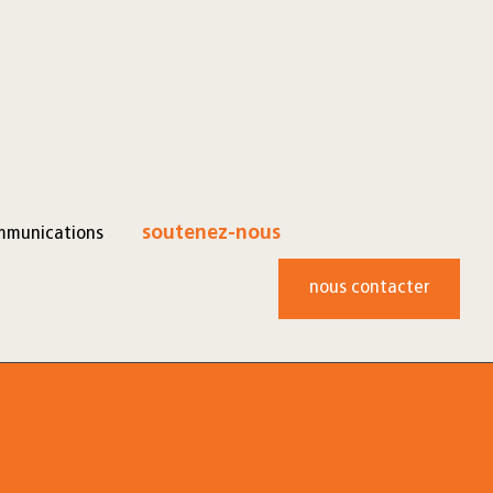
mmunications
soutenez-nous
nous contacter