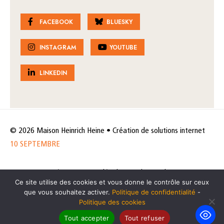
FACEBOOK
BLUESKY
INSTAGRAM
YOUTUBE
LINKEDIN
© 2026 Maison Heinrich Heine • Création de solutions internet
10 SEPTEMBRE
Horaires et accès
Mentions légales
Politique de protection
Ce site utilise des cookies et vous donne le contrôle sur ceux
de données
Politique des cookies
que vous souhaitez activer.
Politique de confidentialité
-
Politique des cookies
Tout accepter
Tout refuser