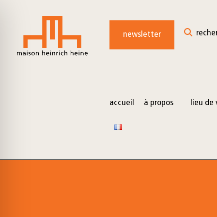
for:
Skip
to
reche
newsletter
content
accueil
à propos
lieu de 