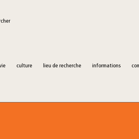
rcher
vie
culture
lieu de recherche
informations
co