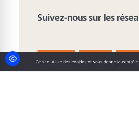
Suivez-nous sur les rése
FACEBOOK
BLUESKY
INST
Ce site utilise des cookies et vous donne le contrôl
© 2026 Maison Heinrich Heine • Création de solutions interne