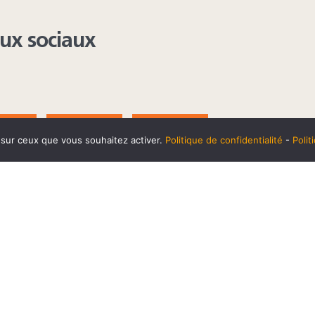
aux sociaux
AGRAM
YOUTUBE
LINKEDIN
e sur ceux que vous souhaitez activer.
Politique de confidentialité
-
Poli
t
10 SEPTEMBRE
Horaires et accès
Mentions 