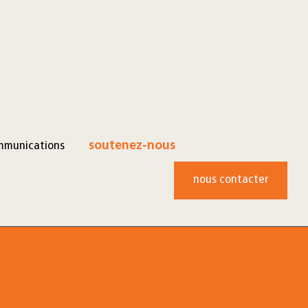
mmunications
soutenez-nous
nous contacter