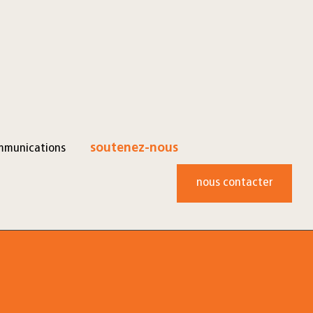
mmunications
soutenez-nous
nous contacter