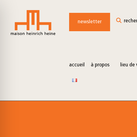
for:
Skip
to
reche
newsletter
content
accueil
à propos
lieu de 