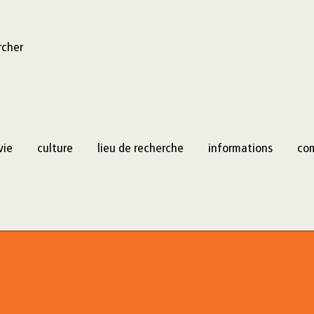
rcher
vie
culture
lieu de recherche
informations
co