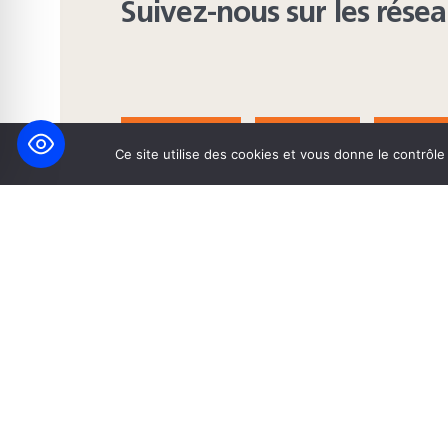
Suivez-nous sur les rése
FACEBOOK
BLUESKY
INST
Ce site utilise des cookies et vous donne le contrôl
© 2026 Maison Heinrich Heine • Création de solutions interne