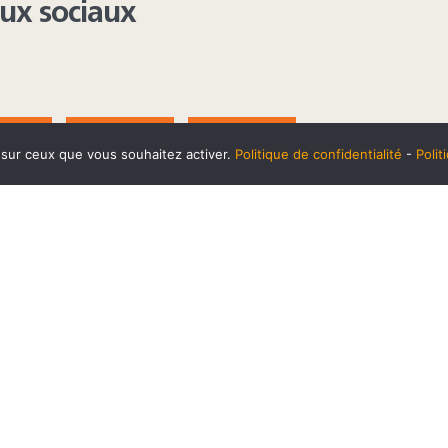
aux sociaux
AGRAM
YOUTUBE
LINKEDIN
e sur ceux que vous souhaitez activer.
Politique de confidentialité
-
Poli
t
10 SEPTEMBRE
Horaires et accès
Mentions 
cookies