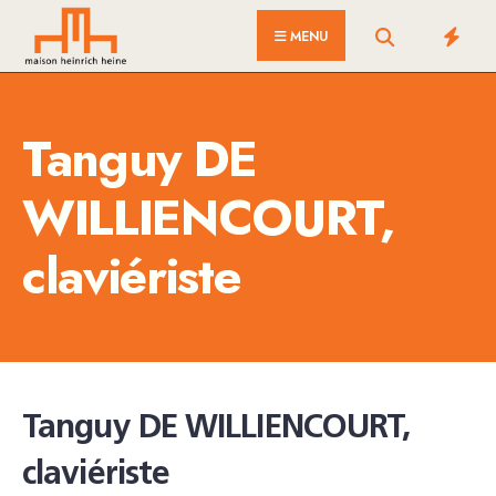
for:
Skip
MENU
to
content
Tanguy DE
WILLIENCOURT,
claviériste
Tanguy DE WILLIENCOURT,
claviériste