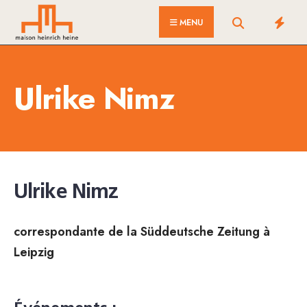
for:
Skip
MENU
to
content
Ulrike Nimz
Ulrike Nimz
correspondante de la Süddeutsche Zeitung à
Leipzig