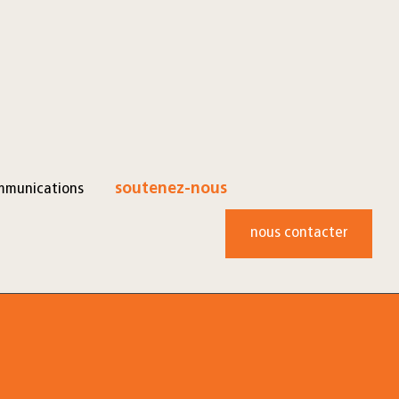
mmunications
soutenez-nous
nous contacter