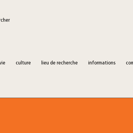
rcher
vie
culture
lieu de recherche
informations
co