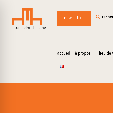
for:
Skip
to
reche
newsletter
content
accueil
à propos
lieu de 