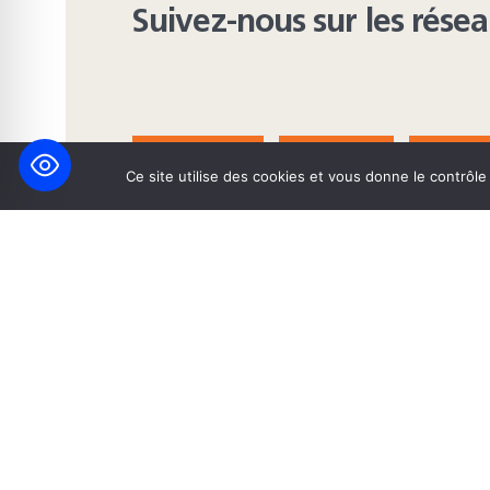
Suivez-nous sur les rése
FACEBOOK
BLUESKY
INST
Ce site utilise des cookies et vous donne le contrôl
© 2026 Maison Heinrich Heine • Création de solutions interne