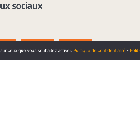
aux sociaux
AGRAM
YOUTUBE
LINKEDIN
e sur ceux que vous souhaitez activer.
Politique de confidentialité
-
Poli
t
10 SEPTEMBRE
Horaires et accès
Mentions 
cookies