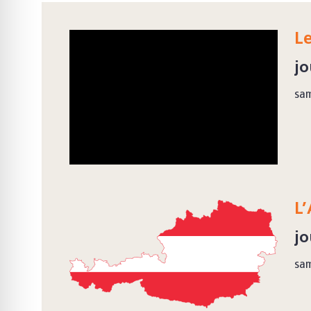
L
jo
sam
L’
jo
sam