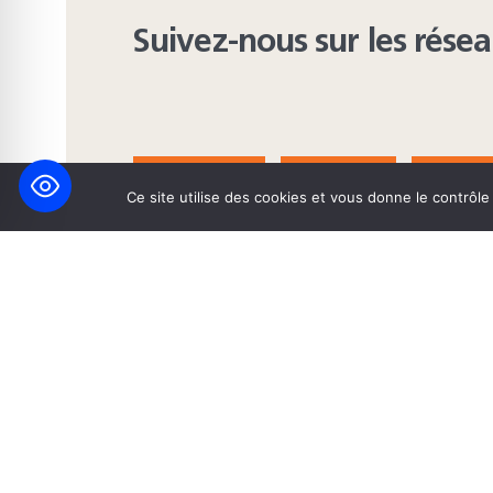
Suivez-nous sur les rése
FACEBOOK
BLUESKY
INST
Ce site utilise des cookies et vous donne le contrôl
© 2026 Maison Heinrich Heine • Création de solutions interne