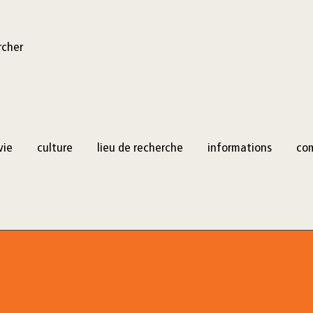
rcher
vie
culture
lieu de recherche
informations
co