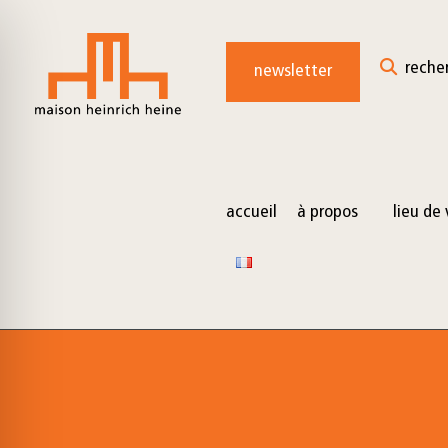
for:
Skip
to
reche
newsletter
content
accueil
à propos
lieu de 