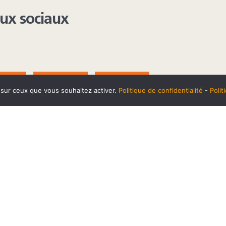
aux sociaux
AGRAM
YOUTUBE
LINKEDIN
e sur ceux que vous souhaitez activer.
Politique de confidentialité
-
Poli
t
10 SEPTEMBRE
Horaires et accès
Mentions 
cookies