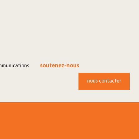
mmunications
soutenez-nous
nous contacter