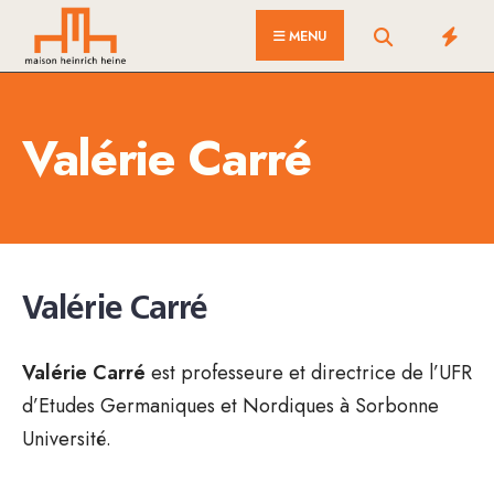
for:
Skip
MENU
to
content
Valérie Carré
Valérie Carré
Valérie Carré
est professeure et directrice de l’UFR
d’Etudes Germaniques et Nordiques à Sorbonne
Université.