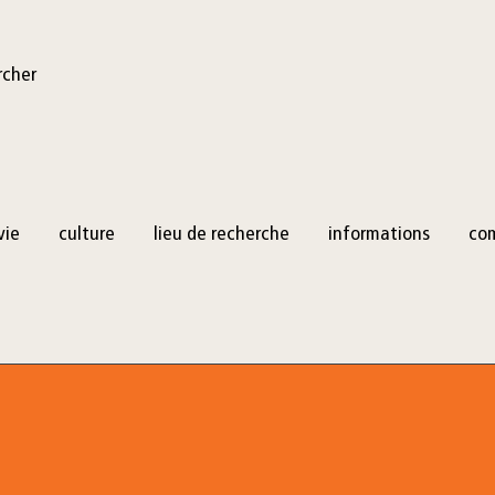
rcher
vie
culture
lieu de recherche
informations
co