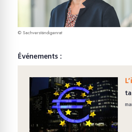
© Sachverständigenrat
Événements :
L’
ta
ma