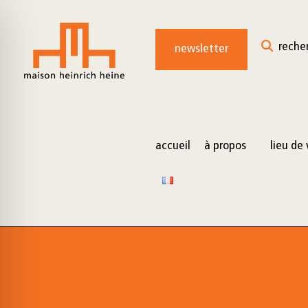
for:
Skip
to
reche
newsletter
content
accueil
à propos
lieu de 