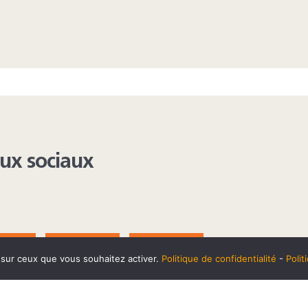
aux sociaux
AGRAM
YOUTUBE
LINKEDIN
e sur ceux que vous souhaitez activer.
Politique de confidentialité
-
Poli