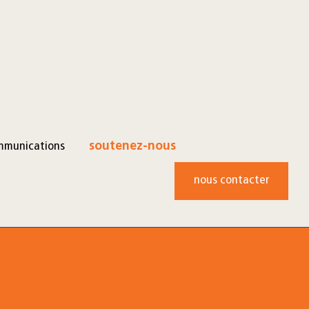
mmunications
soutenez-nous
nous contacter