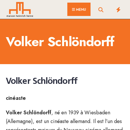
for:
Skip
MENU
to
content
Volker Schlöndorff
Volker Schlöndorff
cinéaste
Volker Schlöndorff
, né en 1939 à Wiesbaden
(Allemagne), est un cinéaste allemand. Il est l’un des
représentants majeurs du Nouveau cinéma allemand