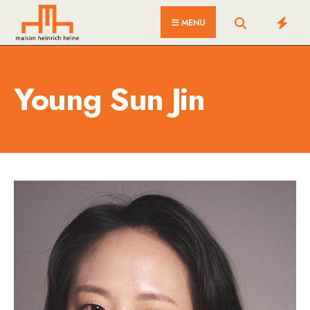
for:
Skip
MENU
to
content
Young Sun Jin