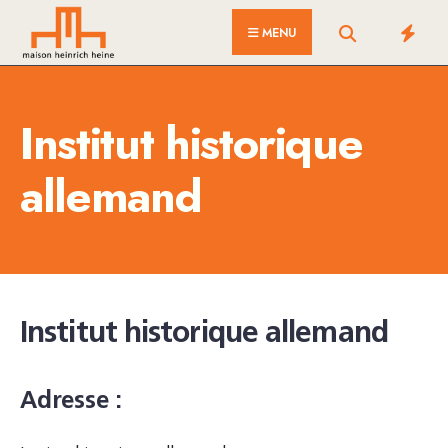
for:
Skip
MENU
to
content
Institut historique
allemand
Institut historique allemand
Adresse :