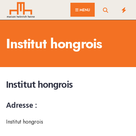
for:
Skip
MENU
to
content
Institut hongrois
Institut hongrois
Adresse :
Institut hongrois