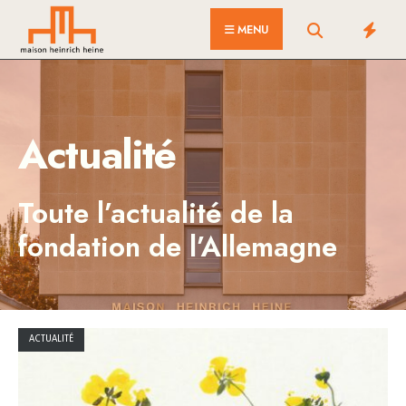
for:
Skip
MENU
to
content
Actualité
Toute l’actualité de la
fondation de l’Allemagne
ACTUALITÉ