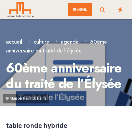
for:
Skip
MENU
to
content
accueil
culture
agenda
60ème
anniversaire du traité de l’élysée
60ème anniversaire
du traité de l’Élysée
© Maison Heinrich Heine
table ronde hybride