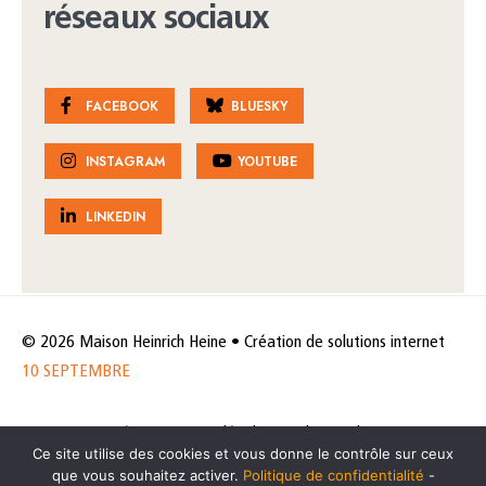
réseaux sociaux
FACEBOOK
BLUESKY
INSTAGRAM
YOUTUBE
LINKEDIN
© 2026 Maison Heinrich Heine • Création de solutions internet
10 SEPTEMBRE
Horaires et accès
Mentions légales
Politique de protection
Ce site utilise des cookies et vous donne le contrôle sur ceux
de données
Politique des cookies
que vous souhaitez activer.
Politique de confidentialité
-