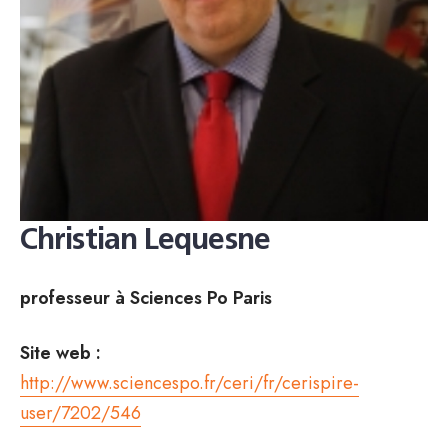
Christian Lequesne
professeur à Sciences Po Paris
Site web :
http://www.sciencespo.fr/ceri/fr/cerispire-
user/7202/546