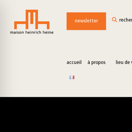
for:
Skip
to
reche
newsletter
content
accueil
à propos
lieu de 