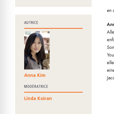
en 
AUTRICE
An
All
enf
Son
You
ell
ein
Anna Kim
Jac
MODÉRATRICE
Linda Koiran