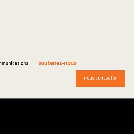
mmunications
soutenez-nous
nous contacter