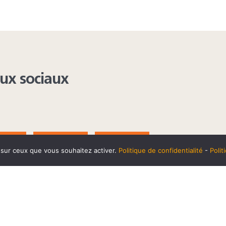
aux sociaux
AGRAM
YOUTUBE
LINKEDIN
e sur ceux que vous souhaitez activer.
Politique de confidentialité
-
Poli