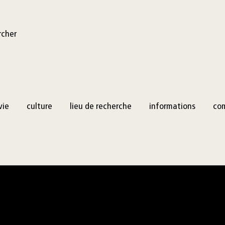
rcher
vie
culture
lieu de recherche
informations
co