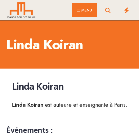
for:
Skip
MENU
to
content
Linda Koiran
Linda Koiran
Linda Koiran
est auteure et enseignante à Paris.
Événements :