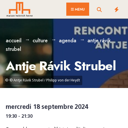
for:
Skip
MENU
to
content
accueil
culture
agenda
antje rávik
strubel
Antje Rávik Strubel
© © Antje Rávik Strubel / Philipp von der Heydt
mercredi 18 septembre 2024
19:30 - 21:30