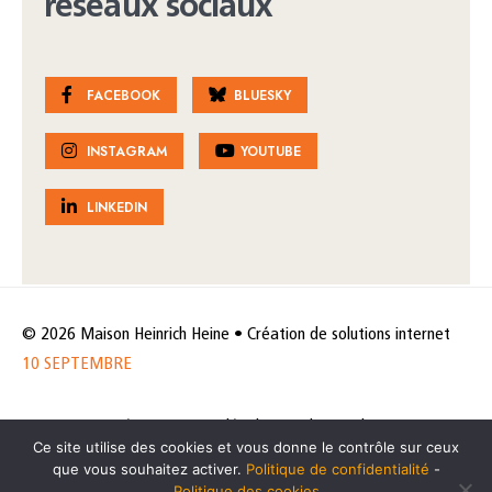
réseaux sociaux
FACEBOOK
BLUESKY
INSTAGRAM
YOUTUBE
LINKEDIN
© 2026 Maison Heinrich Heine • Création de solutions internet
10 SEPTEMBRE
Horaires et accès
Mentions légales
Politique de protection
Ce site utilise des cookies et vous donne le contrôle sur ceux
de données
Politique des cookies
que vous souhaitez activer.
Politique de confidentialité
-
Politique des cookies