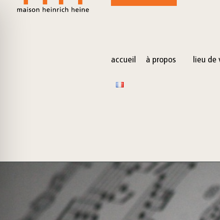
for:
Skip
to
content
accueil
à propos
lieu de 