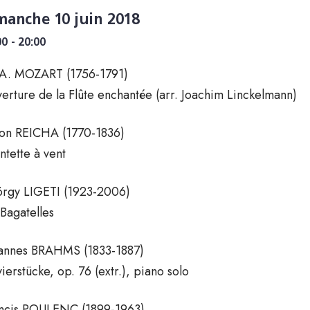
manche 10 juin 2018
00 - 20:00
A. MOZART (1756-1791)
erture de la Flûte enchantée (arr. Joachim Linckelmann)
on REICHA (1770-1836)
ntette à vent
rgy LIGETI (1923-2006)
 Bagatelles
annes BRAHMS (1833-1887)
vierstücke, op. 76 (extr.), piano solo
ncis POULENC (1899-1963)