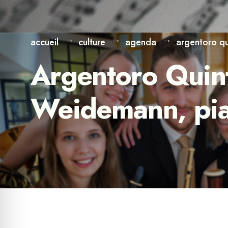
accueil
culture
agenda
argentoro qu
Argentoro Quinte
Weidemann, pi