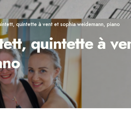
intett, quintette à vent et sophia weidemann, piano
tt, quintette à ve
ano