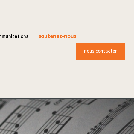
mmunications
soutenez-nous
nous contacter