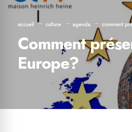
accueil
culture
agenda
comment prés
Comment préserv
Europe?