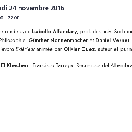
udi 24 novembre 2016
00 - 22:00
le ronde avec
Isabelle Alfandary
, prof. des univ. Sorbon
Philosophie,
Günther Nonnenmacher
et
Daniel Vernet
,
levard Extérieur
animée par
Olivier Guez
, auteur et journa
 El Khechen
: Francisco Tarrega: Recuerdos del Alhambr