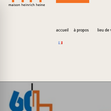
for:
Skip
to
content
accueil
à propos
lieu de 