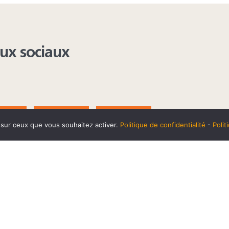
aux sociaux
AGRAM
YOUTUBE
LINKEDIN
e sur ceux que vous souhaitez activer.
Politique de confidentialité
-
Poli