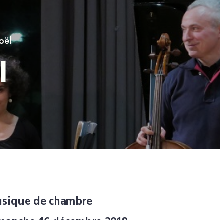
oël
l
sique de chambre