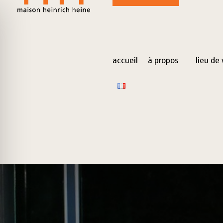
for:
Skip
to
content
accueil
à propos
lieu de 