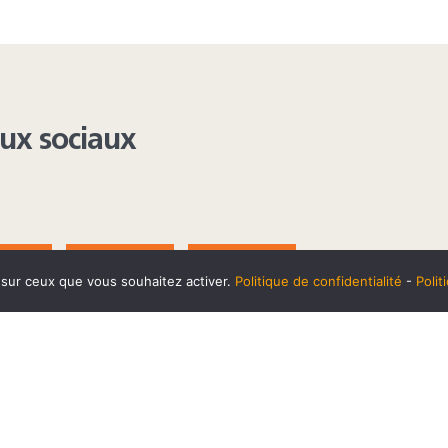
aux sociaux
AGRAM
YOUTUBE
LINKEDIN
e sur ceux que vous souhaitez activer.
Politique de confidentialité
-
Poli