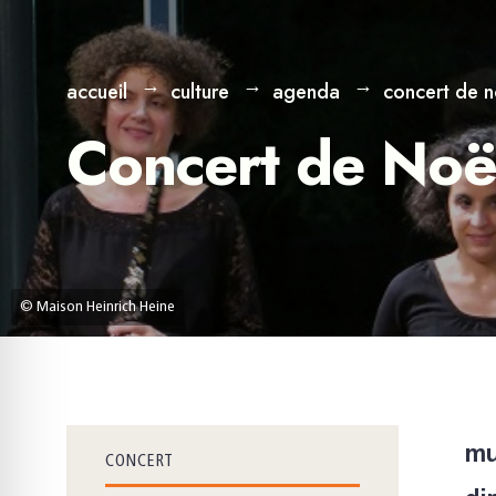
accueil
culture
agenda
concert de n
Concert de Noë
© Maison Heinrich Heine
mu
CONCERT