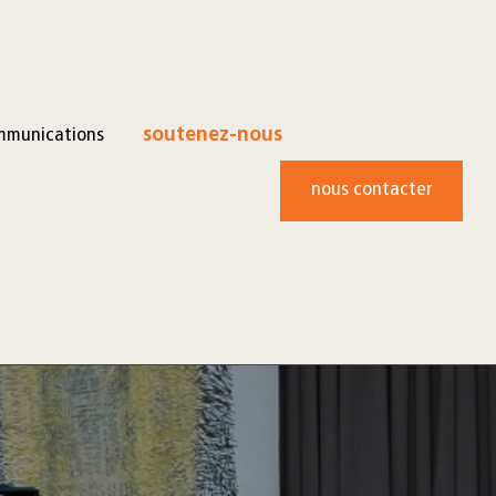
mmunications
soutenez-nous
nous contacter