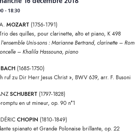
manche 16 décembre 2018
00 - 18:30
 A.
MOZART
(1756-1791)
Trio des quilles, pour clarinette, alto et piano, K 498
 l’ensemble Unis-sons : Marianne Bertrand, clarinette – Roma
loncelle – Khalila Hassouna, piano
.
BACH
(1685-1750)
ch ruf zu Dir Herr Jesus Christ », BWV 639, arr. F. Busoni
ANZ
SCHUBERT
(1797-1828)
romptu en ut mineur, op. 90 n°1
ÉDÉRIC
CHOPIN
(1810-1849)
ante spianato et Grande Polonaise brillante, op. 22