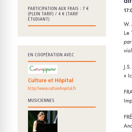
di
PARTICIPATION AUX FRAIS : 7 €
17:
(PLEIN TARIF) / 4 € (TARIF
ÉTUDIANT)
W.
Le 
par
vio
EN COOPÉRATION AVEC
J.S
« I
Culture et Hôpital
http://www.culturehopital.fr
FR
Imp
MUSICIENNES
FR
And