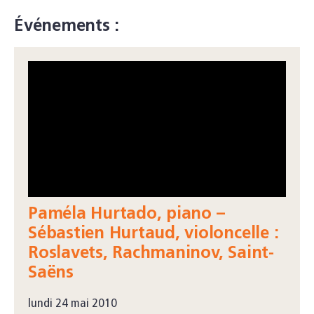
Événements :
Paméla Hurtado, piano –
Sébastien Hurtaud, violoncelle :
Roslavets, Rachmaninov, Saint-
Saëns
lundi 24 mai 2010