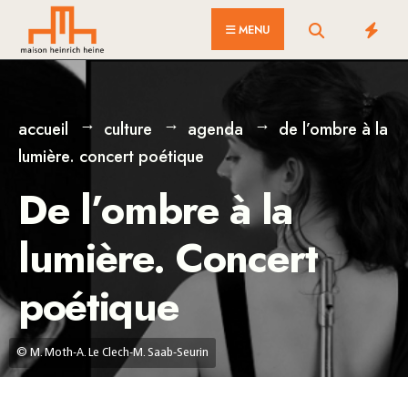
for:
Skip
MENU
to
content
accueil
culture
agenda
de l’ombre à la
lumière. concert poétique
De l’ombre à la
lumière. Concert
poétique
© M. Moth-A. Le Clech-M. Saab-Seurin