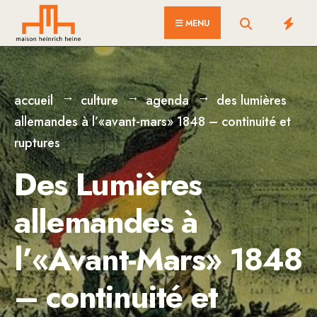
for:
Skip
MENU
to
content
accueil
culture
agenda
des lumières
allemandes à l’«avant-mars» 1848 – continuité et
ruptures
Des Lumières
allemandes à
l’«Avant-Mars» 1848
– continuité et