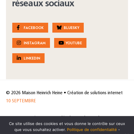
réseaux sociaux
FACEBOOK
BLUESKY
INSTAGRAM
YOUTUBE
LINKEDIN
© 2026 Maison Heinrich Heine • Création de solutions internet
10 SEPTEMBRE
Horaires et accès
Mentions légales
Politique de protection
Ce site utilise des cookies et vous donne le contrôle sur ceux
de données
Politique des cookies
que vous souhaitez activer.
Politique de confidentialité
-