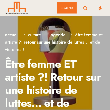
for:
Skip
MENU
to
content
accueil
culture
agenda
être femme et
artiste ?! retour sur une histoire de luttes… et de
victoires !
Être femme ET
artiste ?! Retour sur
une histoire de
luttes… et de