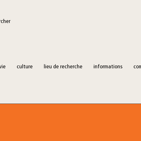
rcher
vie
culture
lieu de recherche
informations
co