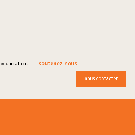
mmunications
soutenez-nous
nous contacter