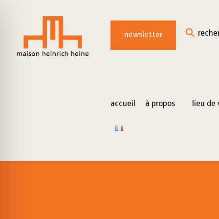
for:
Skip
to
reche
newsletter
content
accueil
à propos
lieu de 