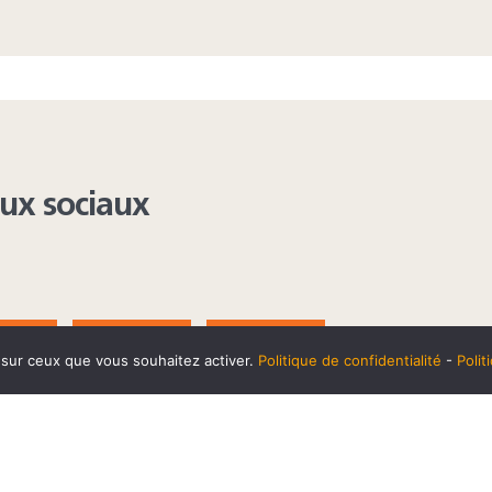
aux sociaux
AGRAM
YOUTUBE
LINKEDIN
e sur ceux que vous souhaitez activer.
Politique de confidentialité
-
Poli