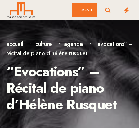
for:
Skip
MENU
to
content
accueil
culture
agenda
“evocations” –
récital de piano d’hélène rusquet
“Evocations” –
Récital de piano
d’Hélène Rusquet