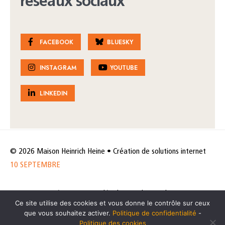
réseaux sociaux
FACEBOOK
BLUESKY
INSTAGRAM
YOUTUBE
LINKEDIN
© 2026 Maison Heinrich Heine • Création de solutions internet
10 SEPTEMBRE
Horaires et accès
Mentions légales
Politique de protection
Ce site utilise des cookies et vous donne le contrôle sur ceux
de données
Politique des cookies
que vous souhaitez activer.
Politique de confidentialité
-
Politique des cookies