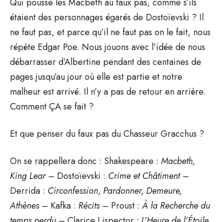
Qui pousse les Macbeth au faux pas, comme s’ils
étaient des personnages égarés de Dostoïevski ? Il
ne faut pas, et parce qu’il ne faut pas on le fait, nous
répète Edgar Poe. Nous jouons avec l’idée de nous
débarrasser d’Albertine pendant des centaines de
pages jusqu’au jour où elle est partie et notre
malheur est arrivé. Il n’y a pas de retour en arrière.
Comment ÇA se fait ?
Et que penser du faux pas du Chasseur Gracchus ?
On se rappellera donc : Shakespeare :
Macbeth,
King Lear –
Dostoïevski :
Crime et Châtiment –
Derrida :
Circonfession, Pardonner, Demeure,
Athènes –
Kafka :
Récits –
Proust :
À la Recherche du
temps perdu –
Clarice Lispector
: L’Heure de l’Étoile