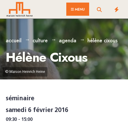
for:
Skip
MENU
to
content
accueil
culture
agenda
hélène cixous
Hélène Cixous
© Maison Heinrich Heine
séminaire
samedi 6 février 2016
09:30 - 15:00