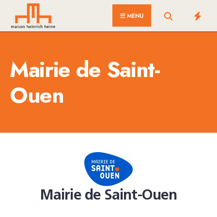
for:
Skip
MENU
to
content
Mairie de Saint-
Ouen
Mairie de Saint-Ouen