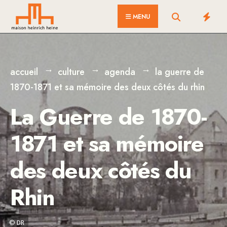
for:
Skip
MENU
to
content
accueil
culture
agenda
la guerre de
1870-1871 et sa mémoire des deux côtés du rhin
La Guerre de 1870-
1871 et sa mémoire
des deux côtés du
Rhin
© DR