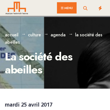
for:
Skip
MENU
to
content
accueil
culture
agenda
la société des
abeilles
La société des
abeilles
mardi 25 avril 2017