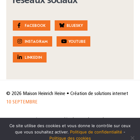
réseaux sociaux
FACEBOOK
BLUESKY
INSTAGRAM
YOUTUBE
LINKEDIN
© 2026 Maison Heinrich Heine • Création de solutions internet
10 SEPTEMBRE
Horaires et accès
Mentions légales
Politique de protection
Ce site utilise des cookies et vous donne le contrôle sur ceux
de données
Politique des cookies
que vous souhaitez activer.
Politique de confidentialité
-
Politique des cookies