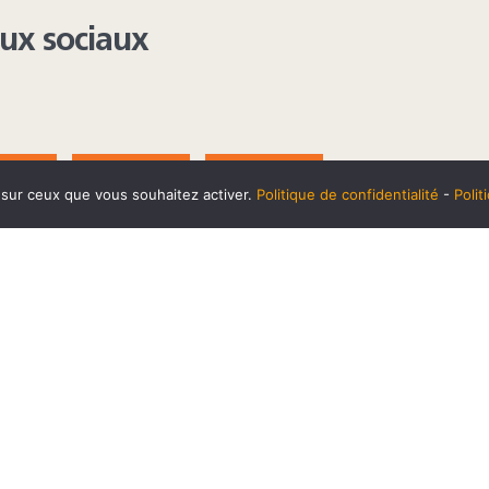
aux sociaux
AGRAM
YOUTUBE
LINKEDIN
e sur ceux que vous souhaitez activer.
Politique de confidentialité
-
Poli
t
10 SEPTEMBRE
Horaires et accès
Mentions 
cookies