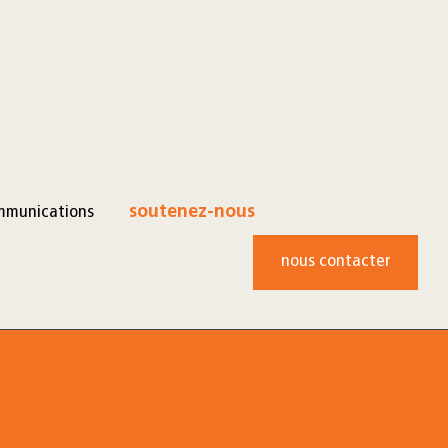
mmunications
soutenez-nous
nous contacter