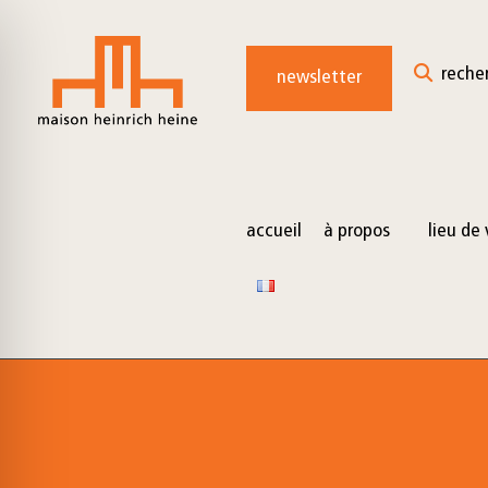
for:
Skip
to
reche
newsletter
content
accueil
à propos
lieu de 