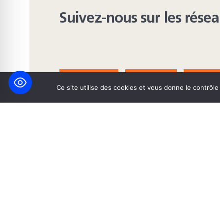
Suivez-nous sur les rése
FACEBOOK
BLUESKY
INST
Ce site utilise des cookies et vous donne le contrôl
© 2026 Maison Heinrich Heine • Création de solutions interne