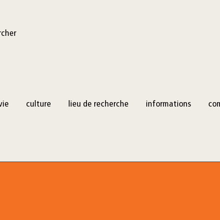
rcher
vie
culture
lieu de recherche
informations
co