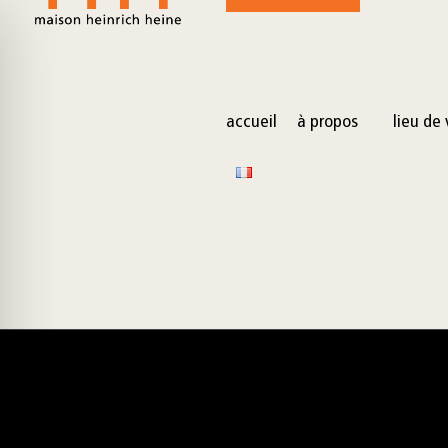
for:
Skip
to
content
accueil
à propos
lieu de 