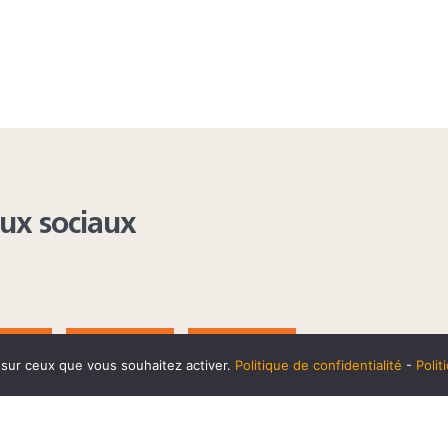
aux sociaux
AGRAM
YOUTUBE
LINKEDIN
e sur ceux que vous souhaitez activer.
Politique de confidentialité
-
Poli