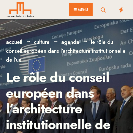
for:
Skip
MENU
to
content
accueil
culture
agenda
le rôle du
conseil européen dans l’architecture institutionnelle
de l’ue
Le rôle du conseil
européen dans
l’architecture
institutionnelle de