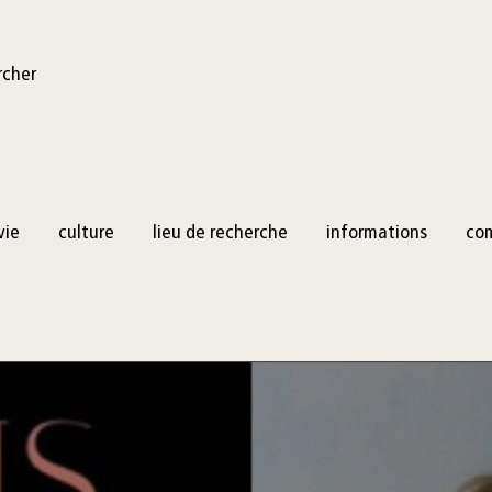
rcher
vie
culture
lieu de recherche
informations
co