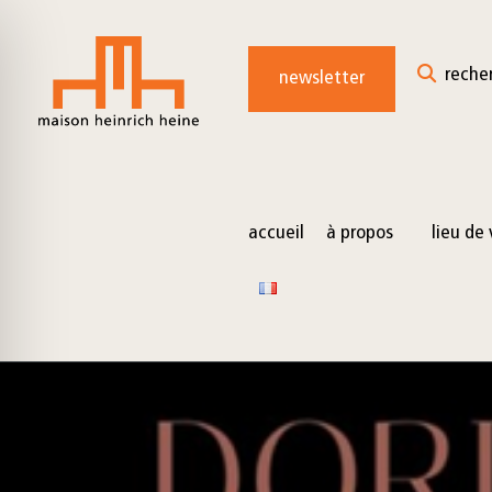
for:
Skip
to
reche
newsletter
content
accueil
à propos
lieu de 