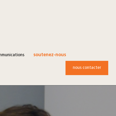
mmunications
soutenez-nous
nous contacter