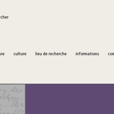
rcher
vie
culture
lieu de recherche
informations
co