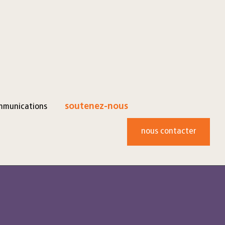
mmunications
soutenez-nous
nous contacter