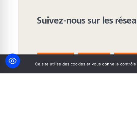
Suivez-nous sur les rése
FACEBOOK
BLUESKY
INST
Ce site utilise des cookies et vous donne le contrôl
© 2026 Maison Heinrich Heine • Création de solutions interne