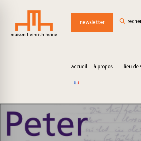
for:
Skip
to
reche
newsletter
content
accueil
à propos
lieu de 