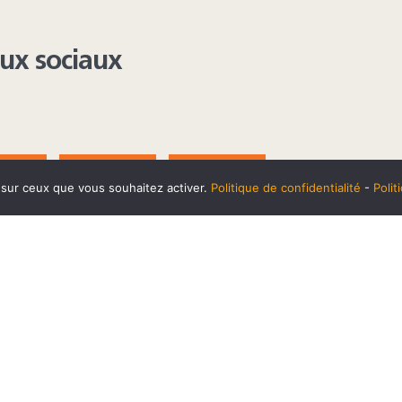
aux sociaux
AGRAM
YOUTUBE
LINKEDIN
e sur ceux que vous souhaitez activer.
Politique de confidentialité
-
Poli
t
10 SEPTEMBRE
Horaires et accès
Mentions 