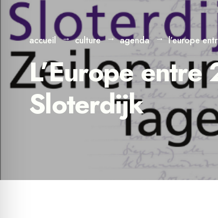
accueil
culture
agenda
l’europe ent
L’Europe entre 
Sloterdijk