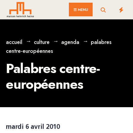
for:
Skip
MENU
to
content
accueil
culture
agenda
palabres
centre-européennes
Palabres centre-
européennes
mardi 6 avril 2010